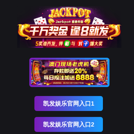
凯发娱乐官网入口1
凯发娱乐官网入口2